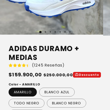
ADIDAS DURAMO +
MEDIAS
(1245 Reseñas)
Precio
$159.900,00
Precio
$250.000,00
redeem
Descuento
habitual
de
Color - AMARILLO
oferta
AMARILLO
BLANCO AZUL
TODO NEGRO
BLANCO NEGRO