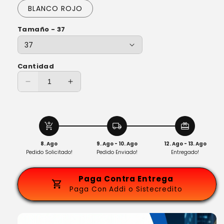
BLANCO ROJO
Tamaño - 37
Cantidad
Reducir
Aumentar
cantidad
cantidad
para
para
ADIDAS
ADIDAS
add_shopping_cart
local_shipping
redeem
DURAMO
DURAMO
+
+
8. Ago
9. Ago - 10. Ago
12. Ago - 13. Ago
MEDIAS
MEDIAS
Pedido Solicitado!
Pedido Enviado!
Entregado!
Paga Contra Entrega
Paga Con Addi o Sistecredito