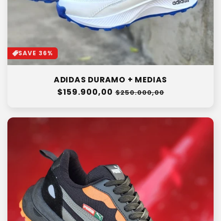
SAVE 36%
ADIDAS DURAMO + MEDIAS
Precio
$159.900,00
Precio
$250.000,00
habitual
de
oferta