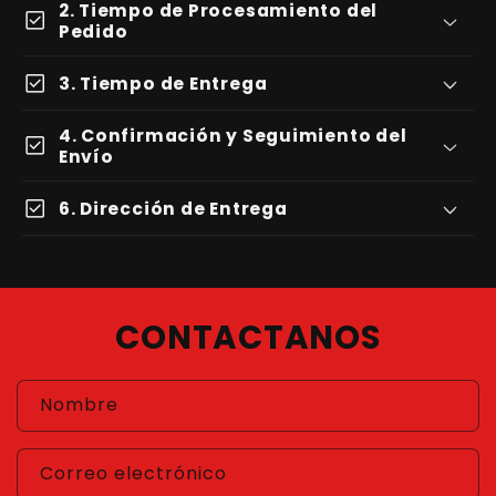
2. Tiempo de Procesamiento del
check_box
Pedido
check_box
3. Tiempo de Entrega
4. Confirmación y Seguimiento del
check_box
Envío
check_box
6. Dirección de Entrega
CONTACTANOS
Nombre
Correo electrónico