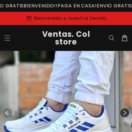
Ir
S
BIENVENIDO!!
PAGA EN CASA!
ENVIO GRATIS
BIENVEN
directamente
al contenido
storefront
Bienvenido a nuestra tienda
Ventas. Col
Carrit
store
Ir
directamente
a la
información
del producto